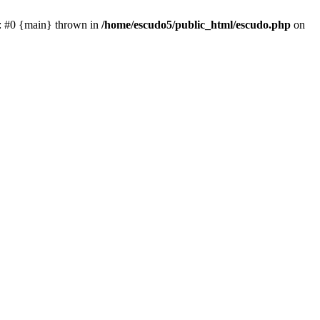
e: #0 {main} thrown in
/home/escudo5/public_html/escudo.php
on