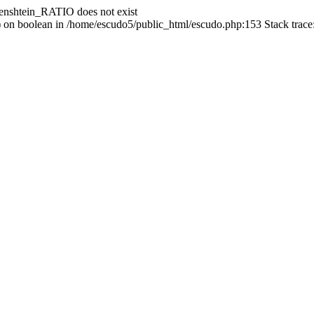
enshtein_RATIO does not exist
() on boolean in /home/escudo5/public_html/escudo.php:153 Stack trac