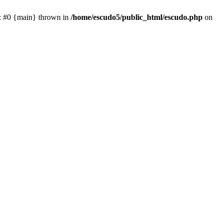
e: #0 {main} thrown in
/home/escudo5/public_html/escudo.php
on