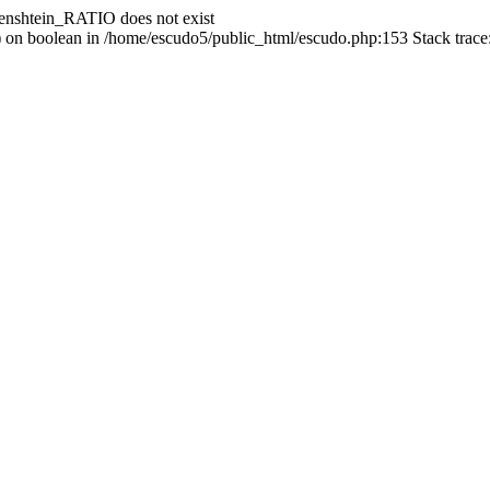
enshtein_RATIO does not exist
() on boolean in /home/escudo5/public_html/escudo.php:153 Stack trac