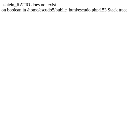
enshtein_RATIO does not exist
() on boolean in /home/escudo5/public_html/escudo.php:153 Stack trac