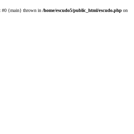
e: #0 {main} thrown in
/home/escudo5/public_html/escudo.php
on