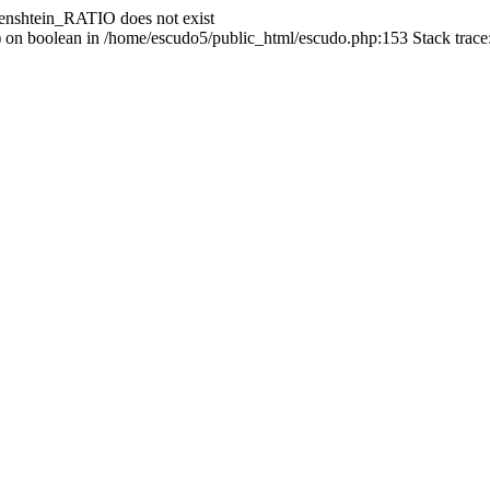
enshtein_RATIO does not exist
() on boolean in /home/escudo5/public_html/escudo.php:153 Stack trac