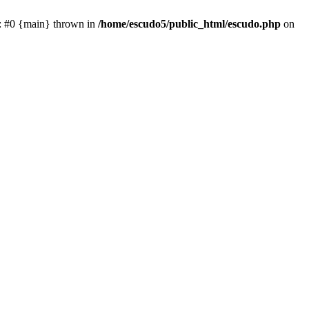
e: #0 {main} thrown in
/home/escudo5/public_html/escudo.php
on