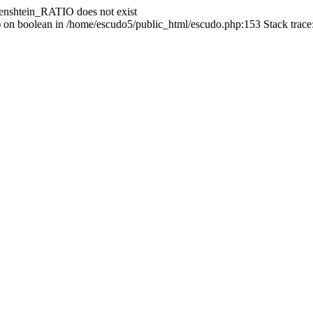
enshtein_RATIO does not exist
() on boolean in /home/escudo5/public_html/escudo.php:153 Stack trac