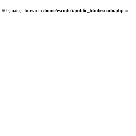
e: #0 {main} thrown in
/home/escudo5/public_html/escudo.php
on