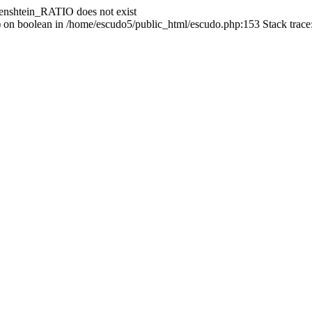
enshtein_RATIO does not exist
() on boolean in /home/escudo5/public_html/escudo.php:153 Stack trac