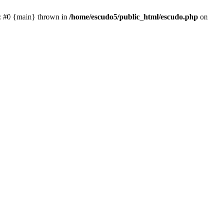
e: #0 {main} thrown in
/home/escudo5/public_html/escudo.php
on