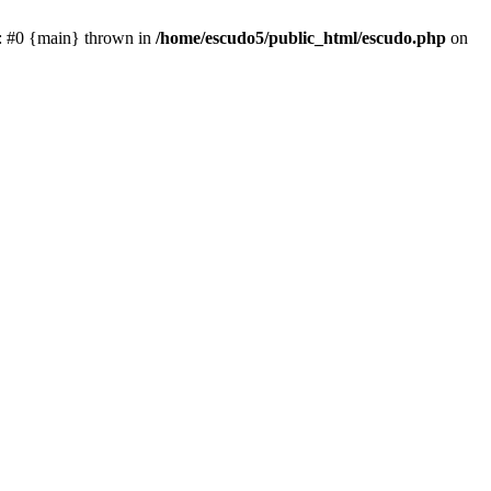
e: #0 {main} thrown in
/home/escudo5/public_html/escudo.php
on