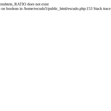
enshtein_RATIO does not exist
() on boolean in /home/escudo5/public_html/escudo.php:153 Stack trac