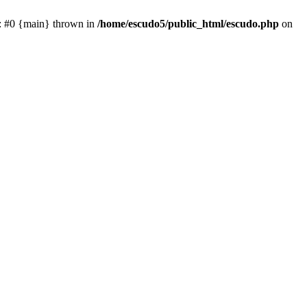
e: #0 {main} thrown in
/home/escudo5/public_html/escudo.php
on