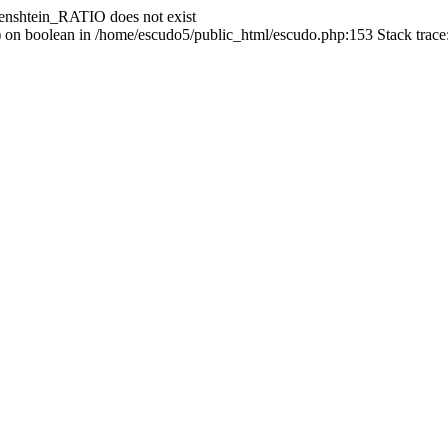
enshtein_RATIO does not exist
() on boolean in /home/escudo5/public_html/escudo.php:153 Stack trac