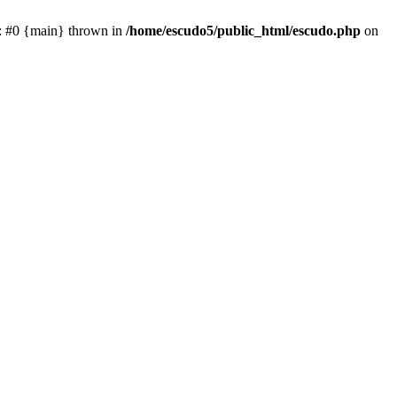
e: #0 {main} thrown in
/home/escudo5/public_html/escudo.php
on