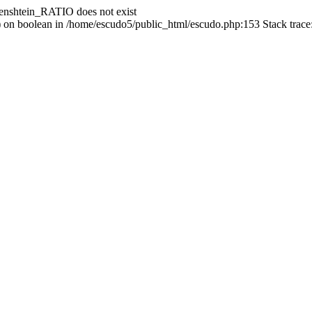
enshtein_RATIO does not exist
() on boolean in /home/escudo5/public_html/escudo.php:153 Stack trac