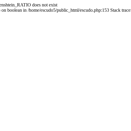
enshtein_RATIO does not exist
() on boolean in /home/escudo5/public_html/escudo.php:153 Stack trac