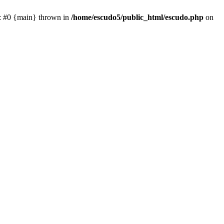
e: #0 {main} thrown in
/home/escudo5/public_html/escudo.php
on