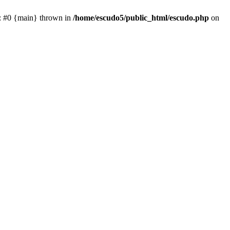
e: #0 {main} thrown in
/home/escudo5/public_html/escudo.php
on