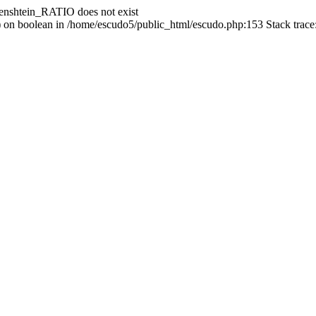
enshtein_RATIO does not exist
() on boolean in /home/escudo5/public_html/escudo.php:153 Stack trac