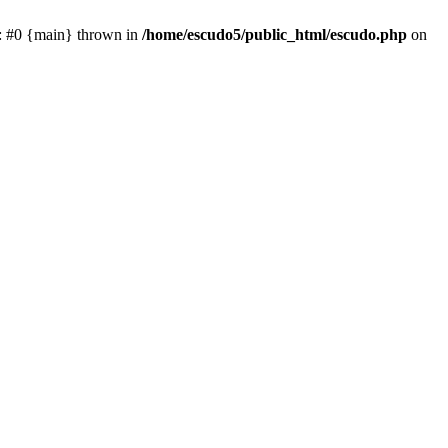
e: #0 {main} thrown in
/home/escudo5/public_html/escudo.php
on