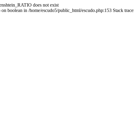
enshtein_RATIO does not exist
() on boolean in /home/escudo5/public_html/escudo.php:153 Stack trac