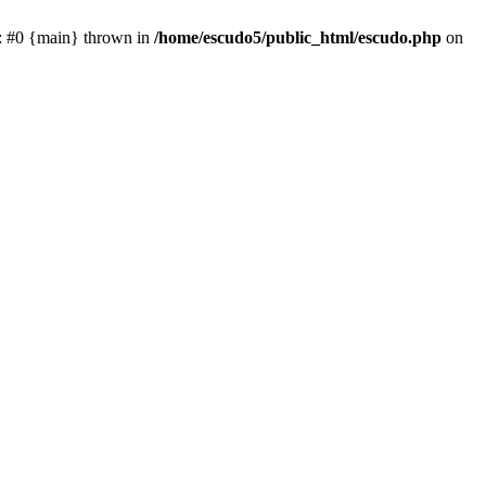
e: #0 {main} thrown in
/home/escudo5/public_html/escudo.php
on