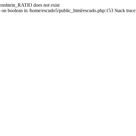
enshtein_RATIO does not exist
() on boolean in /home/escudo5/public_html/escudo.php:153 Stack trac