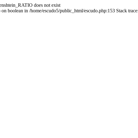
enshtein_RATIO does not exist
() on boolean in /home/escudo5/public_html/escudo.php:153 Stack trac