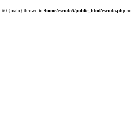
e: #0 {main} thrown in
/home/escudo5/public_html/escudo.php
on