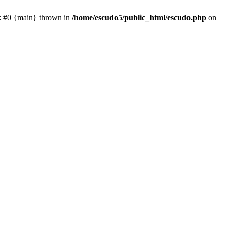
e: #0 {main} thrown in
/home/escudo5/public_html/escudo.php
on