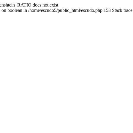
enshtein_RATIO does not exist
() on boolean in /home/escudo5/public_html/escudo.php:153 Stack trac