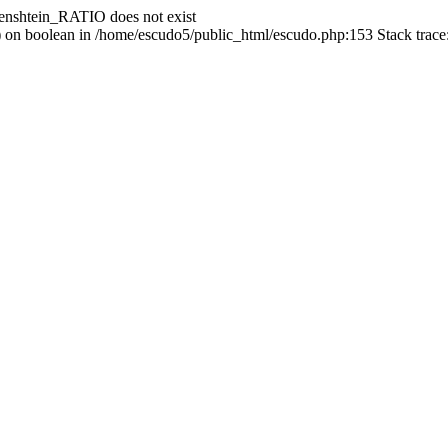
enshtein_RATIO does not exist
() on boolean in /home/escudo5/public_html/escudo.php:153 Stack trac