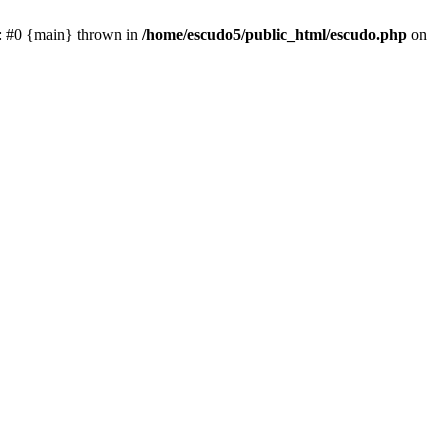
e: #0 {main} thrown in
/home/escudo5/public_html/escudo.php
on