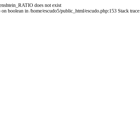
enshtein_RATIO does not exist
() on boolean in /home/escudo5/public_html/escudo.php:153 Stack trac