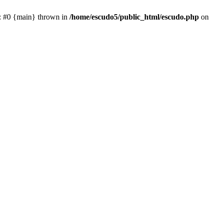
e: #0 {main} thrown in
/home/escudo5/public_html/escudo.php
on