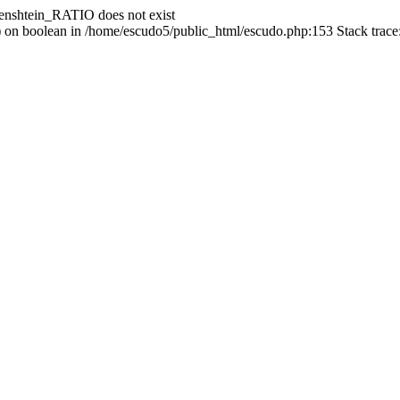
enshtein_RATIO does not exist
() on boolean in /home/escudo5/public_html/escudo.php:153 Stack trac