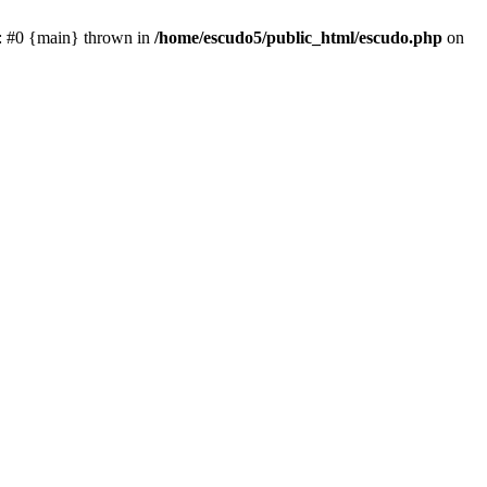
e: #0 {main} thrown in
/home/escudo5/public_html/escudo.php
on