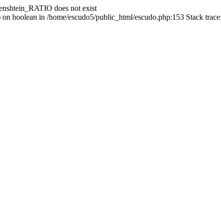
enshtein_RATIO does not exist
() on boolean in /home/escudo5/public_html/escudo.php:153 Stack trac