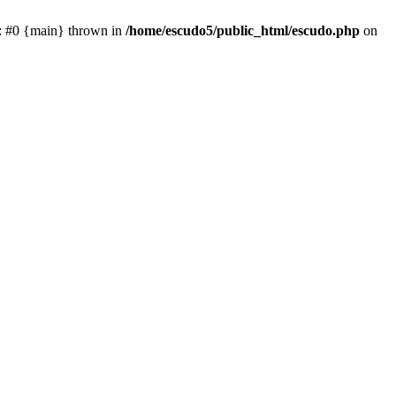
e: #0 {main} thrown in
/home/escudo5/public_html/escudo.php
on