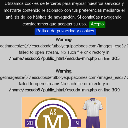
Utilizamos cookies de terceros para mejorar nuestros servicios y
CANADÁ
mostrarte contenido relacionado con tus preferencias mediante el
análisis de los hábitos de navegación. Si continúas navegando,
Escudo de A.S. MONTIS
consideramos que aceptas su uso.
Acepto
Política de privacidad y cookies
Warning
:
getimagesize(//escudosdefutbolyequipaciones.com/images_
failed to open stream: No such file or directory in
/home/escudo5/public_html/escudo-min.php
on line
305
Warning
:
getimagesize(//escudosdefutbolyequipaciones.com/images_
failed to open stream: No such file or directory in
/home/escudo5/public_html/escudo-min.php
on line
309