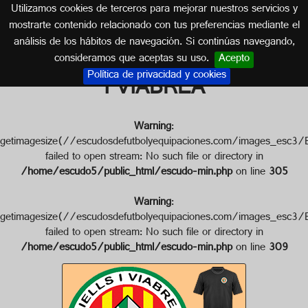
Utilizamos cookies de terceros para mejorar nuestros servicios y
CATALUÑA
mostrarte contenido relacionado con tus preferencias mediante el
análisis de los hábitos de navegación. Si continúas navegando,
Escudo de ATHLÉTIC C. RIELLS
consideramos que aceptas su uso.
Acepto
Política de privacidad y cookies
I VIABREA
Warning
:
getimagesize(//escudosdefutbolyequipaciones.com/image
failed to open stream: No such file or directory in
/home/escudo5/public_html/escudo-min.php
on line
305
Warning
:
getimagesize(//escudosdefutbolyequipaciones.com/image
failed to open stream: No such file or directory in
/home/escudo5/public_html/escudo-min.php
on line
309