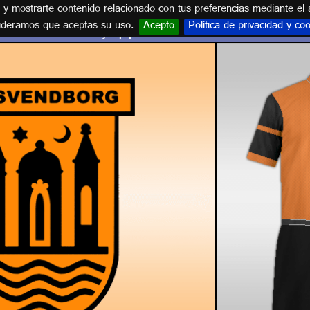
s y mostrarte contenido relacionado con tus preferencias mediante el 
ideramos que aceptas su uso.
Acepto
Política de privacidad y co
Escudo y equipación FC SVENDBORG