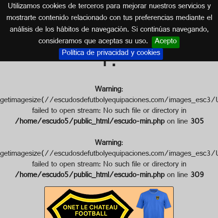
Utilizamos cookies de terceros para mejorar nuestros servicios y
FRANCIA
mostrarte contenido relacionado con tus preferencias mediante el
análisis de los hábitos de navegación. Si continúas navegando,
Escudo de ONET LE CHATEAU
consideramos que aceptas su uso.
Acepto
Política de privacidad y cookies
F.
Warning
:
getimagesize(//escudosdefutbolyequipaciones.com/images
failed to open stream: No such file or directory in
/home/escudo5/public_html/escudo-min.php
on line
305
Warning
:
getimagesize(//escudosdefutbolyequipaciones.com/images
failed to open stream: No such file or directory in
/home/escudo5/public_html/escudo-min.php
on line
309