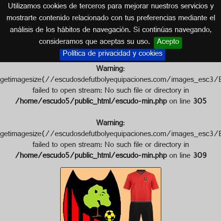
Utilizamos cookies de terceros para mejorar nuestros servicios y
CÓRDOBA (ANDALUCÍA)
mostrarte contenido relacionado con tus preferencias mediante el
análisis de los hábitos de navegación. Si continúas navegando,
Escudo de U.D. LA VOZ
consideramos que aceptas su uso.
Acepto
Política de privacidad y cookies
Warning
:
getimagesize(//escudosdefutbolyequipaciones.com/image
failed to open stream: No such file or directory in
/home/escudo5/public_html/escudo-min.php
on line
305
Warning
:
getimagesize(//escudosdefutbolyequipaciones.com/image
failed to open stream: No such file or directory in
/home/escudo5/public_html/escudo-min.php
on line
309