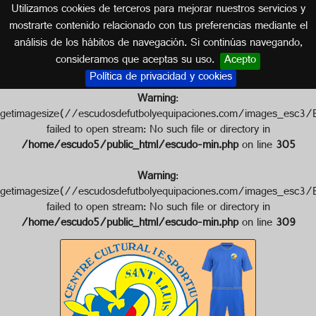
Utilizamos cookies de terceros para mejorar nuestros servicios y
ISLAS BALEARES
mostrarte contenido relacionado con tus preferencias mediante el
análisis de los hábitos de navegación. Si continúas navegando,
Escudo de C.C.E. SANT LLUÍS
consideramos que aceptas su uso.
Acepto
Política de privacidad y cookies
Warning
:
getimagesize(//escudosdefutbolyequipaciones.com/images
failed to open stream: No such file or directory in
/home/escudo5/public_html/escudo-min.php
on line
305
Warning
:
getimagesize(//escudosdefutbolyequipaciones.com/images
failed to open stream: No such file or directory in
/home/escudo5/public_html/escudo-min.php
on line
309