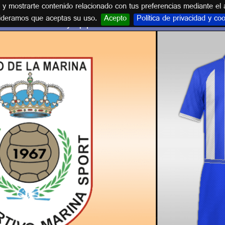
s y mostrarte contenido relacionado con tus preferencias mediante el 
ideramos que aceptas su uso.
Acepto
Política de privacidad y co
Escudo y equipación C.D. MARINA SPORT