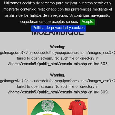
Utilizamos cookies de terceros para mejorar nuestros servicios y
MOZAMBIQUE
mostrarte contenido relacionado con tus preferencias mediante el
análisis de los hábitos de navegación. Si continúas navegando,
Escudo de SELECCIÓN DE
consideramos que aceptas su uso.
Acepto
Política de privacidad y cookies
MOZAMBIQUE
Warning
:
getimagesize(//escudosdefutbolyequipaciones.com/imag
failed to open stream: No such file or directory in
/home/escudo5/public_html/escudo-min.php
on line
305
Warning
:
getimagesize(//escudosdefutbolyequipaciones.com/image
failed to open stream: No such file or directory in
/home/escudo5/public_html/escudo-min.php
on line
309