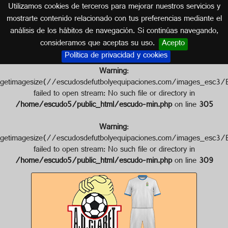
Utilizamos cookies de terceros para mejorar nuestros servicios y
ISLAS CANARIAS
mostrarte contenido relacionado con tus preferencias mediante el
análisis de los hábitos de navegación. Si continúas navegando,
Escudo de A.D. CLARET
consideramos que aceptas su uso.
Acepto
Política de privacidad y cookies
Warning
:
getimagesize(//escudosdefutbolyequipaciones.com/images_
failed to open stream: No such file or directory in
/home/escudo5/public_html/escudo-min.php
on line
305
Warning
:
getimagesize(//escudosdefutbolyequipaciones.com/images_
failed to open stream: No such file or directory in
/home/escudo5/public_html/escudo-min.php
on line
309