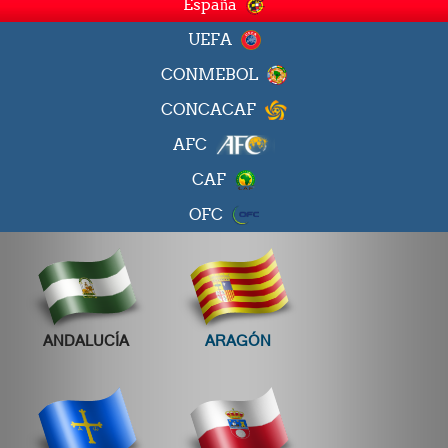
España
UEFA
CONMEBOL
CONCACAF
AFC
CAF
OFC
ANDALUCÍA
ARAGÓN