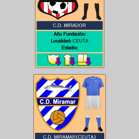
C.D. MIRADOR
Año Fundación:
Localidad:
CEUTA
Estadio:
C.D. MIRAMAR(CEUTA)