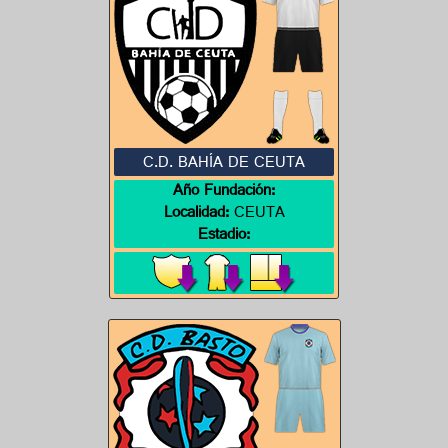
C.D. BAHÍA DE CEUTA
Año Fundación:
Localidad:
CEUTA
Estadio: