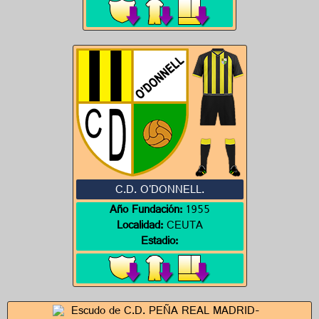
C.D. O'DONNELL.
Año Fundación:
1955
Localidad:
CEUTA
Estadio: