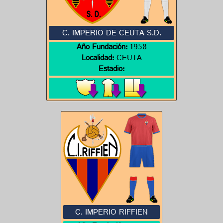
C. IMPERIO DE CEUTA S.D.
Año Fundación:
1958
Localidad:
CEUTA
Estadio:
C. IMPERIO RIFFIEN