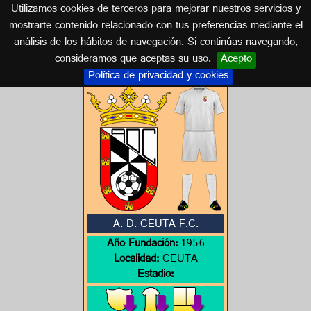
Utilizamos cookies de terceros para mejorar nuestros servicios y
CEUTA-MELILLA
mostrarte contenido relacionado con tus preferencias mediante el
análisis de los hábitos de navegación. Si continúas navegando,
Escudos de CEUTA-MELILLA
consideramos que aceptas su uso.
Acepto
Política de privacidad y cookies
A. D. CEUTA F.C.
Año Fundación:
1956
Localidad:
CEUTA
Estadio: