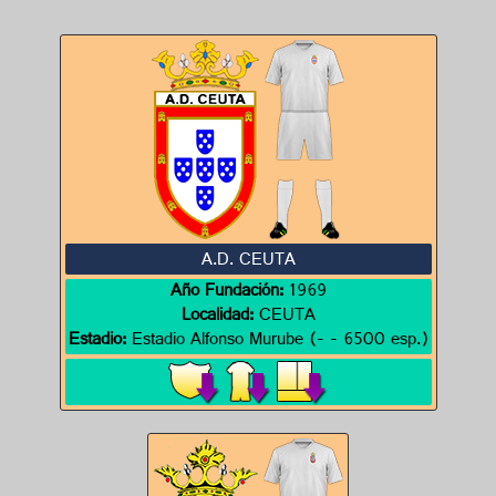
A.D. CEUTA
Año Fundación:
1969
Localidad:
CEUTA
Estadio:
Estadio Alfonso Murube (- - 6500 esp.)