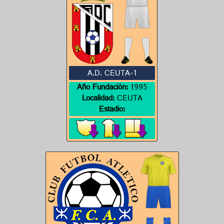
A.D. CEUTA-1
Año Fundación:
1995
Localidad:
CEUTA
Estadio: