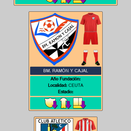
BM. RAMÓN Y CAJAL
Año Fundación:
Localidad:
CEUTA
Estadio: