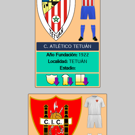
C. ATLÉTICO TETUÁN
Año Fundación:
1922
Localidad:
TETUÁN
Estadio: