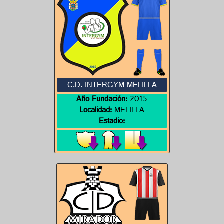
C.D. INTERGYM MELILLA
Año Fundación:
2015
Localidad:
MELILLA
Estadio: