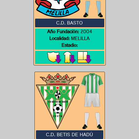
C.D. BASTO
Año Fundación:
2004
Localidad:
MELILLA
Estadio:
C.D. BETIS DE HADÚ