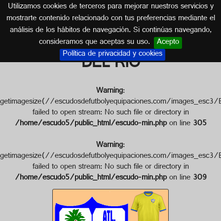
Utilizamos cookies de terceros para mejorar nuestros servicios y
CÓRDOBA (ANDALUCÍA)
mostrarte contenido relacionado con tus preferencias mediante el
análisis de los hábitos de navegación. Si continúas navegando,
Escudo de ATLÉTICO PALMA
consideramos que aceptas su uso.
Acepto
Política de privacidad y cookies
DEL RIO
Warning
:
getimagesize(//escudosdefutbolyequipaciones.com/ima
failed to open stream: No such file or directory in
/home/escudo5/public_html/escudo-min.php
on line
305
Warning
:
getimagesize(//escudosdefutbolyequipaciones.com/imag
failed to open stream: No such file or directory in
/home/escudo5/public_html/escudo-min.php
on line
309