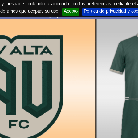
s y mostrarte contenido relacionado con tus preferencias mediante el 
ideramos que aceptas su uso.
Acepto
Política de privacidad y co
Escudo y equipación AV ALTA F.C.