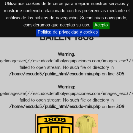
Utilizamos cookies de terceros para mejorar nuestros servicios y
JAÉN (ANDALUCÍA)
mostrarte contenido relacionado con tus preferencias mediante el
análisis de los hábitos de navegación. Si continúas navegando,
Escudo de C. ATLÉTICO
consideramos que aceptas su uso.
Acepto
Política de privacidad y cookies
BAILÉN 1808
Warning
:
getimagesize(//escudosdefutbolyequipaciones.com/imag
failed to open stream: No such file or directory in
/home/escudo5/public_html/escudo-min.php
on line
305
Warning
:
getimagesize(//escudosdefutbolyequipaciones.com/imag
failed to open stream: No such file or directory in
/home/escudo5/public_html/escudo-min.php
on line
309