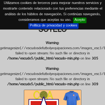
Utilizamos cookies de terceros para mejorar nuestros servicios y
CASTILLA LA MANCHA
mostrarte contenido relacionado con tus preferencias mediante el
análisis de los hábitos de navegación. Si continúas navegando,
Escudo de C. ATLÉTICO CALVO
consideramos que aceptas su uso.
Acepto
Política de privacidad y cookies
SOTELO
Warning
:
getimagesize(//escudosdefutbolyequipaciones.com/imag
failed to open stream: No such file or directory in
/home/escudo5/public_html/escudo-min.php
on line
305
Warning
:
getimagesize(//escudosdefutbolyequipaciones.com/imag
failed to open stream: No such file or directory in
/home/escudo5/public_html/escudo-min.php
on line
309