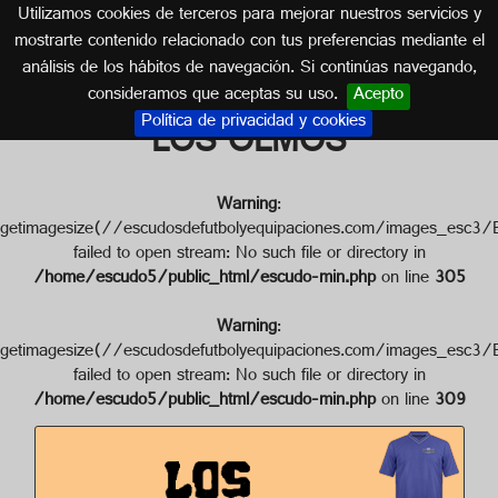
Utilizamos cookies de terceros para mejorar nuestros servicios y
MADRID
mostrarte contenido relacionado con tus preferencias mediante el
análisis de los hábitos de navegación. Si continúas navegando,
Escudo de C. DE ATLETISMO
consideramos que aceptas su uso.
Acepto
Política de privacidad y cookies
LOS OLMOS
Warning
:
getimagesize(//escudosdefutbolyequipaciones.com/image
failed to open stream: No such file or directory in
/home/escudo5/public_html/escudo-min.php
on line
305
Warning
:
getimagesize(//escudosdefutbolyequipaciones.com/image
failed to open stream: No such file or directory in
/home/escudo5/public_html/escudo-min.php
on line
309