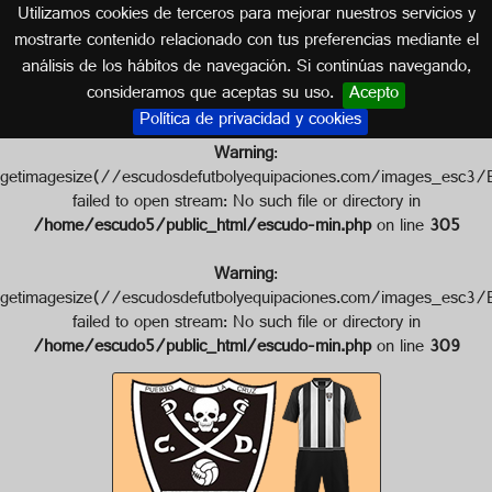
Utilizamos cookies de terceros para mejorar nuestros servicios y
ISLAS CANARIAS
mostrarte contenido relacionado con tus preferencias mediante el
análisis de los hábitos de navegación. Si continúas navegando,
Escudo de C.D. ONCE PIRATAS
consideramos que aceptas su uso.
Acepto
Política de privacidad y cookies
Warning
:
getimagesize(//escudosdefutbolyequipaciones.com/images
failed to open stream: No such file or directory in
/home/escudo5/public_html/escudo-min.php
on line
305
Warning
:
getimagesize(//escudosdefutbolyequipaciones.com/images
failed to open stream: No such file or directory in
/home/escudo5/public_html/escudo-min.php
on line
309