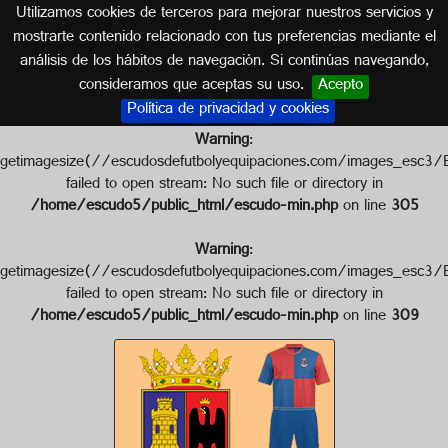
Utilizamos cookies de terceros para mejorar nuestros servicios y
CASTILLA LA MANCHA
mostrarte contenido relacionado con tus preferencias mediante el
análisis de los hábitos de navegación. Si continúas navegando,
Escudo de C.D. SIGÜENZA
consideramos que aceptas su uso.
Acepto
Política de privacidad y cookies
Warning
:
getimagesize(//escudosdefutbolyequipaciones.com/image
failed to open stream: No such file or directory in
/home/escudo5/public_html/escudo-min.php
on line
305
Warning
:
getimagesize(//escudosdefutbolyequipaciones.com/images
failed to open stream: No such file or directory in
/home/escudo5/public_html/escudo-min.php
on line
309