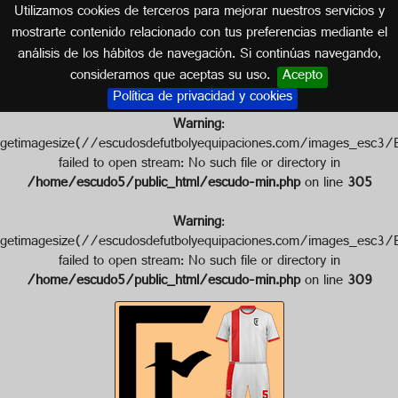
Utilizamos cookies de terceros para mejorar nuestros servicios y
MADRID
mostrarte contenido relacionado con tus preferencias mediante el
análisis de los hábitos de navegación. Si continúas navegando,
Escudo de C.D. TAJAMAR
consideramos que aceptas su uso.
Acepto
Política de privacidad y cookies
Warning
:
getimagesize(//escudosdefutbolyequipaciones.com/images_
failed to open stream: No such file or directory in
/home/escudo5/public_html/escudo-min.php
on line
305
Warning
:
getimagesize(//escudosdefutbolyequipaciones.com/images_e
failed to open stream: No such file or directory in
/home/escudo5/public_html/escudo-min.php
on line
309