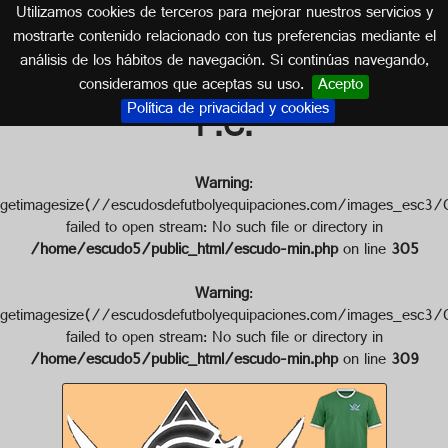
Utilizamos cookies de terceros para mejorar nuestros servicios y
ESTADOS UNIDOS
mostrarte contenido relacionado con tus preferencias mediante el
análisis de los hábitos de navegación. Si continúas navegando,
Escudo de COLUMBUS ASTRAY
consideramos que aceptas su uso.
Acepto
Política de privacidad y cookies
F.C.
Warning
:
getimagesize(//escudosdefutbolyequipaciones.com/imag
failed to open stream: No such file or directory in
/home/escudo5/public_html/escudo-min.php
on line
305
Warning
:
getimagesize(//escudosdefutbolyequipaciones.com/image
failed to open stream: No such file or directory in
/home/escudo5/public_html/escudo-min.php
on line
309