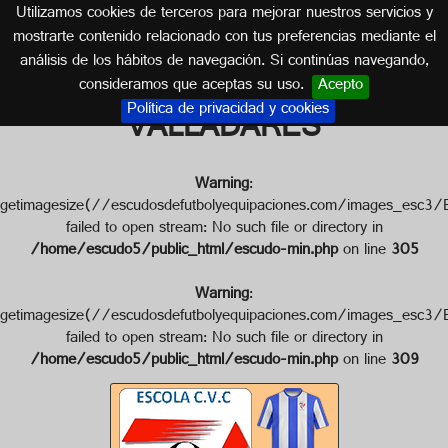
Utilizamos cookies de terceros para mejorar nuestros servicios y
GALICIA
mostrarte contenido relacionado con tus preferencias mediante el
análisis de los hábitos de navegación. Si continúas navegando,
Escudo de ESCOLA C.V.C.
consideramos que aceptas su uso.
Acepto
Política de privacidad y cookies
VALLADARES
Warning
:
getimagesize(//escudosdefutbolyequipaciones.com/images
failed to open stream: No such file or directory in
/home/escudo5/public_html/escudo-min.php
on line
305
Warning
:
getimagesize(//escudosdefutbolyequipaciones.com/images_
failed to open stream: No such file or directory in
/home/escudo5/public_html/escudo-min.php
on line
309