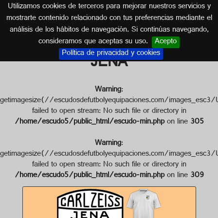
Utilizamos cookies de terceros para mejorar nuestros servicios y
ALEMANIA
mostrarte contenido relacionado con tus preferencias mediante el
análisis de los hábitos de navegación. Si continúas navegando,
Escudo de FC CARL ZEISS
consideramos que aceptas su uso.
Acepto
Política de privacidad y cookies
JENA
Warning
:
getimagesize(//escudosdefutbolyequipaciones.com/images
failed to open stream: No such file or directory in
/home/escudo5/public_html/escudo-min.php
on line
305
Warning
:
getimagesize(//escudosdefutbolyequipaciones.com/images
failed to open stream: No such file or directory in
/home/escudo5/public_html/escudo-min.php
on line
309