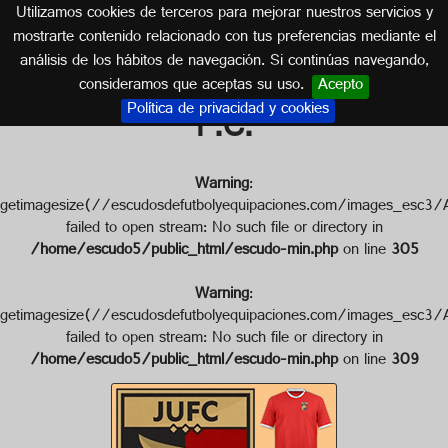
Utilizamos cookies de terceros para mejorar nuestros servicios y
INDONESIA
mostrarte contenido relacionado con tus preferencias mediante el
análisis de los hábitos de navegación. Si continúas navegando,
Escudo de JAKARTA UNITED
consideramos que aceptas su uso.
Acepto
Política de privacidad y cookies
F.C.
Warning
:
getimagesize(//escudosdefutbolyequipaciones.com/images_
failed to open stream: No such file or directory in
/home/escudo5/public_html/escudo-min.php
on line
305
Warning
:
getimagesize(//escudosdefutbolyequipaciones.com/images_
failed to open stream: No such file or directory in
/home/escudo5/public_html/escudo-min.php
on line
309