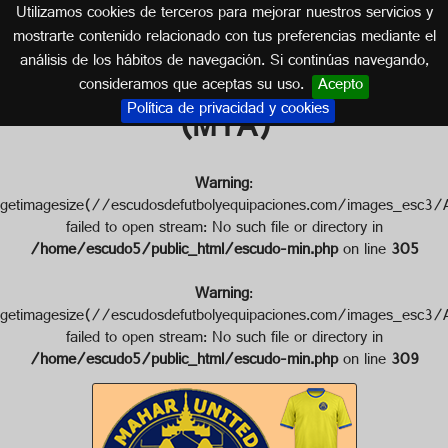
Utilizamos cookies de terceros para mejorar nuestros servicios y
BIRMANIA
mostrarte contenido relacionado con tus preferencias mediante el
análisis de los hábitos de navegación. Si continúas navegando,
Escudo de MAHAR UNITED F.C.
consideramos que aceptas su uso.
Acepto
Política de privacidad y cookies
(MYA)
Warning
:
getimagesize(//escudosdefutbolyequipaciones.com/image
failed to open stream: No such file or directory in
/home/escudo5/public_html/escudo-min.php
on line
305
Warning
:
getimagesize(//escudosdefutbolyequipaciones.com/images
failed to open stream: No such file or directory in
/home/escudo5/public_html/escudo-min.php
on line
309