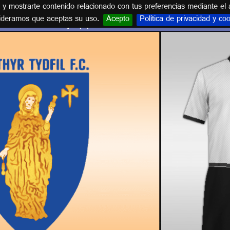
s y mostrarte contenido relacionado con tus preferencias mediante el 
ideramos que aceptas su uso.
Acepto
Política de privacidad y co
Escudo y equipación MERTHYR TYDFIL FC