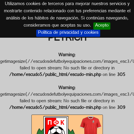
Utilizamos cookies de terceros para mejorar nuestros servicios y
BULGARIA
mostrarte contenido relacionado con tus preferencias mediante el
análisis de los hábitos de navegación. Si continúas navegando,
Escudo de P.F.C. BELASITSA
consideramos que aceptas su uso.
Acepto
Política de privacidad y cookies
PETRICH
Warning
:
getimagesize(//escudosdefutbolyequipaciones.com/images_
failed to open stream: No such file or directory in
/home/escudo5/public_html/escudo-min.php
on line
305
Warning
:
getimagesize(//escudosdefutbolyequipaciones.com/images_
failed to open stream: No such file or directory in
/home/escudo5/public_html/escudo-min.php
on line
309