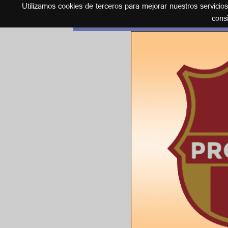
Utilizamos cookies de terceros para mejorar nuestros servicio
Español
cons