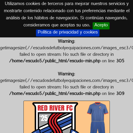
Utilizamos cookies de terceros para mejorar nuestros servicios y
ESTADOS UNIDOS
mostrarte contenido relacionado con tus preferencias mediante el
análisis de los hábitos de navegación. Si continúas navegando,
Escudo de RED RIVER F.C.
consideramos que aceptas su uso.
Acepto
Política de privacidad y cookies
Warning
:
getimagesize(//escudosdefutbolyequipaciones.com/image
failed to open stream: No such file or directory in
/home/escudo5/public_html/escudo-min.php
on line
305
Warning
:
getimagesize(//escudosdefutbolyequipaciones.com/images
failed to open stream: No such file or directory in
/home/escudo5/public_html/escudo-min.php
on line
309