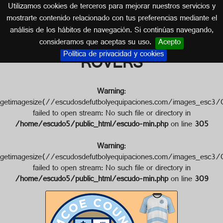
Utilizamos cookies de terceros para mejorar nuestros servicios y
CANADÁ
mostrarte contenido relacionado con tus preferencias mediante el
análisis de los hábitos de navegación. Si continúas navegando,
Escudo de SIMCOE COUNTY
consideramos que aceptas su uso.
Acepto
Política de privacidad y cookies
ROVERS
Warning
:
getimagesize(//escudosdefutbolyequipaciones.com/imag
failed to open stream: No such file or directory in
/home/escudo5/public_html/escudo-min.php
on line
305
Warning
:
getimagesize(//escudosdefutbolyequipaciones.com/image
failed to open stream: No such file or directory in
/home/escudo5/public_html/escudo-min.php
on line
309