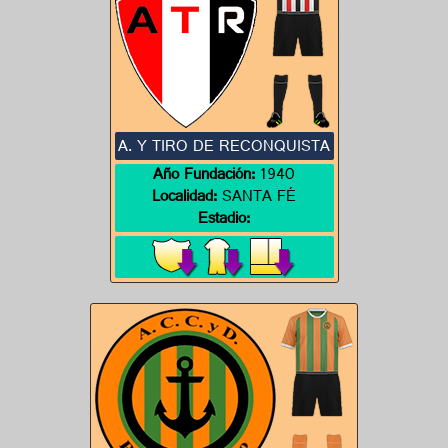
A. Y TIRO DE RECONQUISTA
Año Fundación:
1940
Localidad:
SANTA FÉ
Estadio: