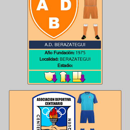
A.D. BERAZATEGUI
Año Fundación:
1975
Localidad:
BERAZATEGUI
Estadio: