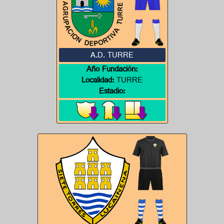
A.D. TURRE
Año Fundación:
Localidad:
TURRE
Estadio: