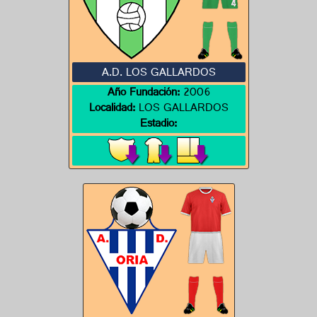
A.D. LOS GALLARDOS
Año Fundación:
2006
Localidad:
LOS GALLARDOS
Estadio: