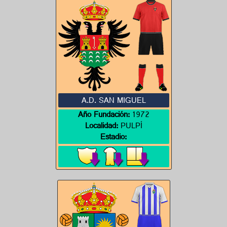
A.D. SAN MIGUEL
Año Fundación:
1972
Localidad:
PULPÍ
Estadio: